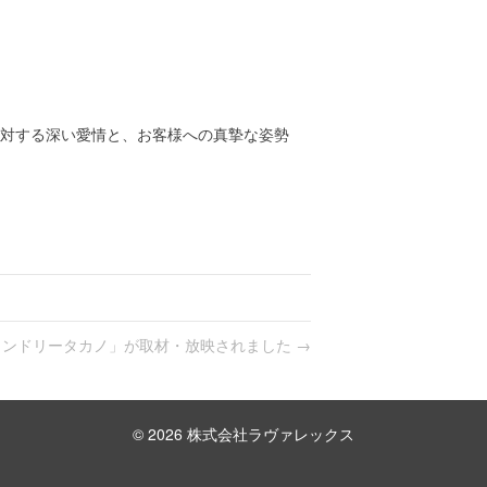
対する深い愛情と、お客様への真摯な姿勢
ンドリータカノ」が取材・放映されました →
© 2026 株式会社ラヴァレックス