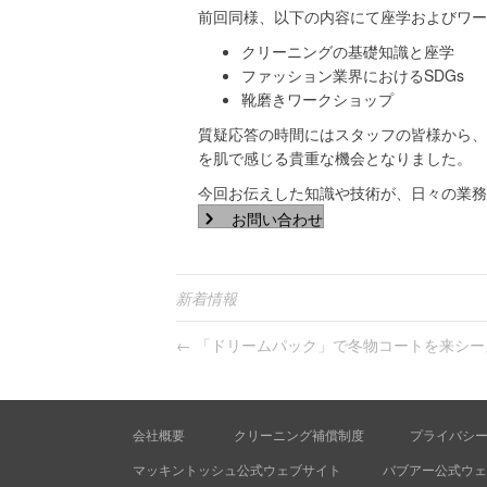
前回同様、以下の内容にて座学およびワー
クリーニングの基礎知識と座学
ファッション業界におけるSDGs
靴磨きワークショップ
質疑応答の時間にはスタッフの皆様から、
を肌で感じる貴重な機会となりました。
今回お伝えした知識や技術が、日々の業務
お問い合わせ
新着情報
← 「ドリームパック」で冬物コートを来シ
会社概要
クリーニング補償制度
プライバシ
マッキントッシュ公式ウェブサイト
バブアー公式ウェ